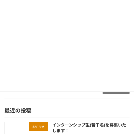
した。ピッチのタイトルは、「世界の原子力の
ゴミを減容化する […]
続きを読む
エッセンスFuture Forum 2025(9/19)に
登壇・メディア掲載
登壇！
2025-09-20
弊社代表の近藤正聡が2025年9月18日に東京ミ
ッドタウン八重洲イノベーションフィールドで
開催されたesse-sense Future Forum 2025に参
加し、『核分裂？核融合？いえいえ核破砕で
す。』というタイトル […]
続きを読む
最近の投稿
インターンシップ生(若干名)を募集いた
お知らせ
します！