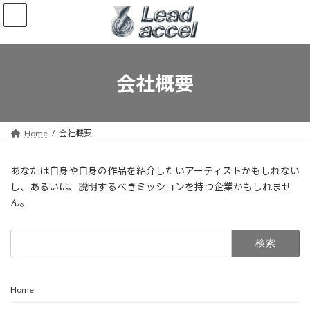
コ
ナ
ン
ビ
テ
ゲ
ン
ー
ツ
シ
へ
ョ
会社概要
ス
ン
キ
に
ッ
移
プ
動
Home
会社概要
あなたは自身や自身の作品を紹介したいアーティストかもしれない
し、あるいは、説明するべきミッションを持つ企業かもしれませ
ん。
検
索:
Home